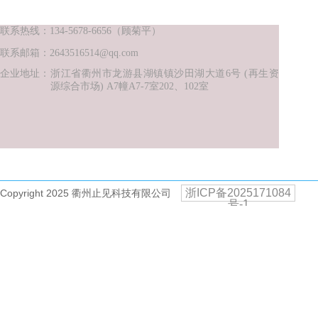
联系热线：134-5678-6656（顾菊平）
联系邮箱：2643516514@qq.com
企业地址：
浙江省衢州市龙游县湖镇镇沙田湖大道6
号
(再生资
源综合市场) A7幢A7-7室202、102室
浙ICP备2025171084
Copyright 2025 衢州止见科技有限公司
号-1