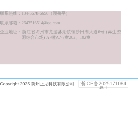
联系热线：134-5678-6656（顾菊平）
联系邮箱：2643516514@qq.com
企业地址：
浙江省衢州市龙游县湖镇镇沙田湖大道6
号
(再生资
源综合市场) A7幢A7-7室202、102室
浙ICP备2025171084
Copyright 2025 衢州止见科技有限公司
号-1