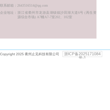
联系邮箱：2643516514@qq.com
企业地址：
浙江省衢州市龙游县湖镇镇沙田湖大道6
号
(再生资
源综合市场) A7幢A7-7室202、102室
浙ICP备2025171084
Copyright 2025 衢州止见科技有限公司
号-1