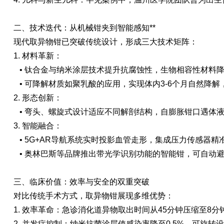
二、技术迭代：从机械钳夹到智能感知**
现代取异物钳已突破传统设计，形成三大技术矩阵：
1. 材料革新：
• 钛合金与纳米涂层技术提升抗腐蚀性，生物相容性材料
• 可降解材质如聚乳酸的应用，实现体内3-6个月自然降
2. 形态创新：
• 弯头、螺旋式设计适应不同解剖结构，自膨胀钳口遇体
3. 智能融合：
• 5G+AR导航系统实时投影血管走形，集成压力传感器精
• 奥林巴斯等品牌推出带光学识别功能的智能钳，可自动
三、临床价值：效率与安全的双重突破
对比传统手术方式，取异物钳展现多维优势：
1. 效率革命：急诊消化道异物取出时间从45分钟压缩至8分
2. 并发症控制：纳米抗菌涂层使感染率降至0.5%，可旋