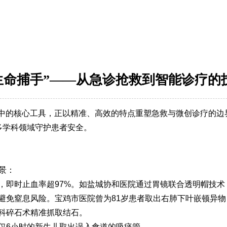
生命捕手”——从急诊抢救到智能诊疗的
中的核心工具，正以精准、高效的特点重塑急救与微创诊疗的边
在多学科领域守护患者安全。
场景：
物，即时止血率超97%。如盐城协和医院通过胃镜联合透明帽技
，避免窒息风险。宝鸡市医院曾为81岁患者取出右肺下叶嵌顿异
尿科碎石术精准抓取结石。
生仅6小时的新生儿取出误入食道的吸痰管。