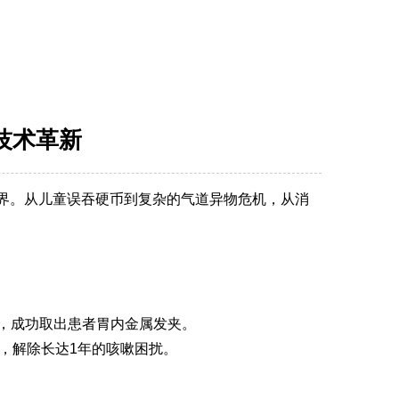
技术革新
界。从儿童误吞硬币到复杂的气道异物危机，从消
术，成功取出患者胃内金属发夹。
物，解除长达1年的咳嗽困扰。