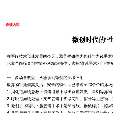
详细内容
微创时代的“
在医疗技术飞速发展的今天，取异物钳作为外科与内镜手术
化道早癌筛查到神经外科精细操作，这把“微观手术刀”正
一、多场景覆盖：从急诊到微创的全域应用
取异物钳凭借其灵活、安全的特性，已渗透至20余个临床
1. 消化道异物急救：胃镜引导下取出食道发夹、鱼刺等异
2. 呼吸道异物处理：支气管镜下夹取花生、假牙等阻塞物
3. 微创手术辅助：腹腔镜手术中清除缝线、器械碎片，泌
4. 儿科与新生儿科：罕见案例中，温州医学院团队曾为出