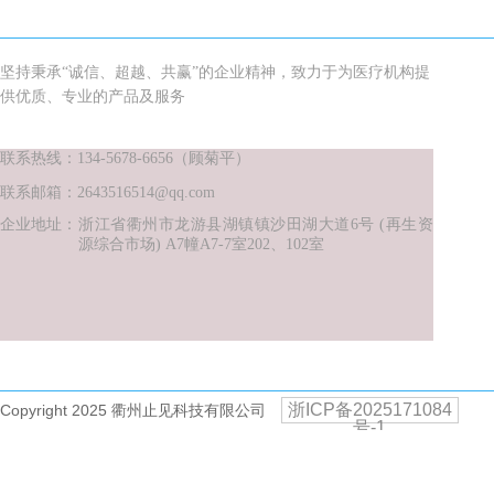
坚持秉承“诚信、超越、共赢”的企业精神，致力于为医疗机构提
供优质、专业的产品及服务
联系热线：134-5678-6656（顾菊平）
联系邮箱：2643516514@qq.com
企业地址：
浙江省衢州市龙游县湖镇镇沙田湖大道6
号
(再生资
源综合市场) A7幢A7-7室202、102室
浙ICP备2025171084
Copyright 2025 衢州止见科技有限公司
号-1