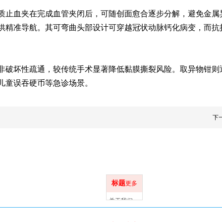
质止血夹在完成血管夹闭后，可随创面愈合逐步分解，避免金属
供精准导航。其可弯曲头部设计可穿越冠状动脉钙化病变，而
非破坏性疏通，较传统手术显著降低黏膜撕裂风险。取异物钳则
儿童误吞硬币等急诊场景。
下
标题
更多
关于我们