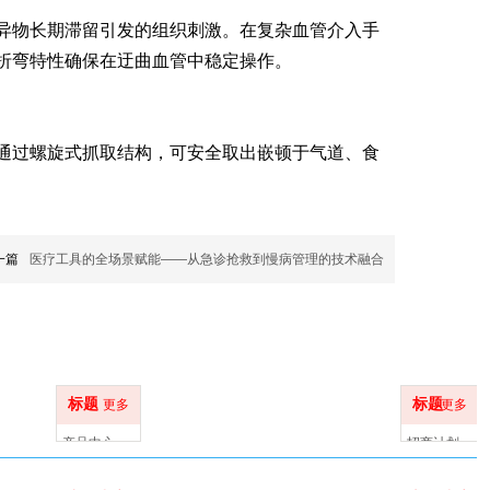
异物长期滞留引发的组织刺激。在复杂血管介入手
抗折弯特性确保在迂曲血管中稳定操作。
通过螺旋式抓取结构，可安全取出嵌顿于气道、食
一篇
医疗工具的全场景赋能——从急诊抢救到慢病管理的技术融合
标题
标题
更多
更多
产品中心
招商计划